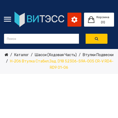
Корзина
(0)
Каталог
Шасси (ходовая Часть)
Втулки Подвески
H-206 Втулка Стабил.зад. D18 52306-S9A-005 CR-V RD4-
RD9 01-06